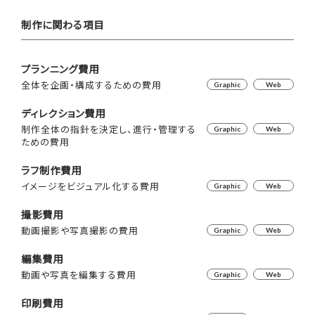
制作に関わる項目
プランニング費用
全体を企画・構成するための費用
Graphic
Web
ディレクション費用
制作全体の指針を決定し、進行・管理する
Graphic
Web
ための費用
ラフ制作費用
イメージをビジュアル化する費用
Graphic
Web
撮影費用
動画撮影や写真撮影の費用
Graphic
Web
編集費用
動画や写真を編集する費用
Graphic
Web
印刷費用