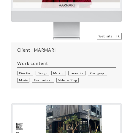
Web site link
Client : MARMARI
Work content
Direction
Design
Markup
Javascript
Photograph
Movie
Photo retouch
Video editing