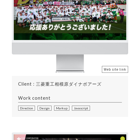
Web site link
Client : 三菱重工相模原ダイナボアーズ
Work content
Direction
Design
Markup
Javascript