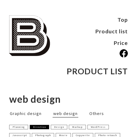
Top
Product list
Price
PRODUCT LIST
web design
Graphic design
web design
Others
Planning
Direction
Design
Markup
WordPress
Javascript
Photograph
Movie
Copywrite
Photo retouch