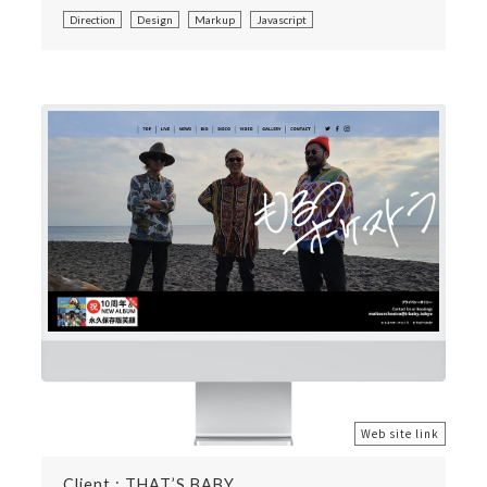
Direction
Design
Markup
Javascript
Web site link
Client : THAT’S BABY