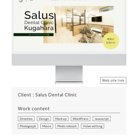
Web site link
Client : Salus Dental Clinic
Work content
Direction
Design
Markup
WordPress
Javascript
Photograph
Movie
Photo retouch
Video editing