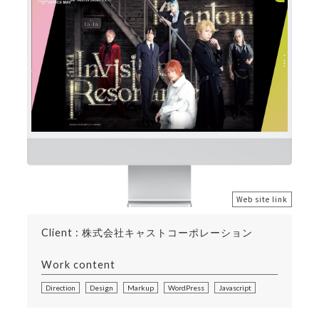
Web site link
Client : 株式会社キャストコーポレーション
Work content
Direction
Design
Markup
WordPress
Javascript